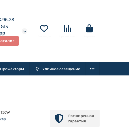
8-96-28
2GIS
pp
Закладки
Сравнение
Корзина
каталог
Прожекторы
Уличное освещение
-150W
Расширенная
кер
гарантия