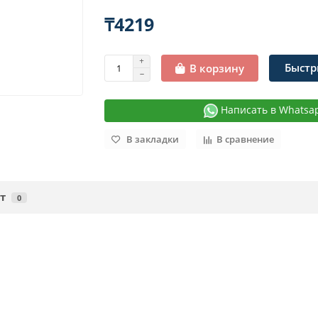
₸4219
Быстр
В корзину
Написать в Whatsa
В закладки
В сравнение
т
0