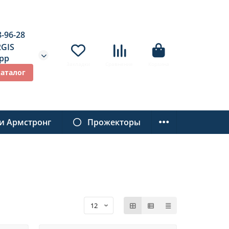
8-96-28
2GIS
pp
Закладки
Сравнение
Корзина
каталог
и Армстронг
Прожекторы