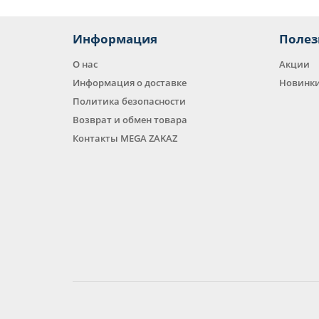
Про
скл
Информация
Полез
В на
моди
О нас
Акции
жела
Информация о доставке
Новинк
Политика безопасности
Возврат и обмен товара
Контакты MEGA ZAKAZ
Здес
дост
пров
обла
Маг
каче
Для 
выхо
указ
наде
тряс
Цен