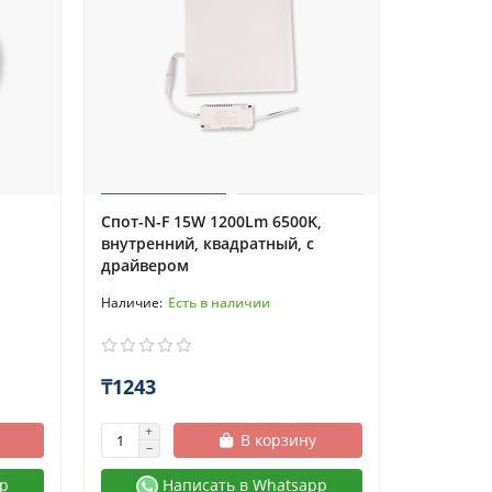
Спот-N-F 15W 1200Lm 6500K,
внутренний, квадратный, с
драйвером
Есть в наличии
₸1243
В корзину
p
Написать в Whatsapp