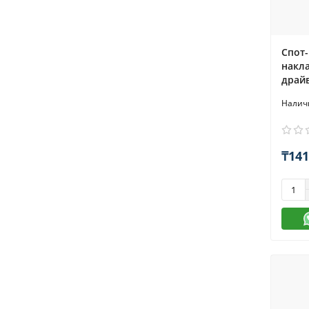
Спот-
накла
драй
₸141