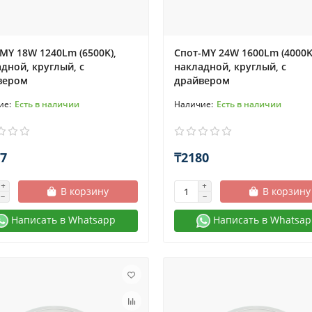
MY 18W 1240Lm (6500K),
Спот-MY 24W 1600Lm (4000K
дной, круглый, с
накладной, круглый, с
вером
драйвером
Есть в наличии
Есть в наличии
7
₸2180
В корзину
В корзину
Написать в Whatsapp
Написать в Whatsap