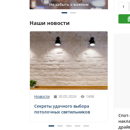
е забыть о важном
Новинки в освещении
Наши новости
Новости
30.05.2024
1498
Новос
Секреты удачного выбора
Свет
потолочных светильников
и их 
Спот-
накла
драй