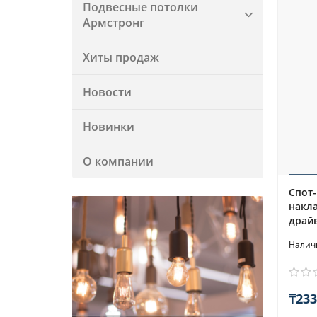
Подвесные потолки
Армстронг
Хиты продаж
Новости
Новинки
О компании
Спот-
накла
драй
₸233