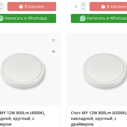
В корзину
В корзину
Написать в Whatsapp
Написать в Whatsap
ти
30.05.2024
1466
Новости
30.05.2024
14
одиодные лампы для дома
Разнообразие потолочных
ассортимент
светодиодных светильнико
MY 12W 800Lm (4000K),
Спот-MY 12W 800Lm (6500K)
дной, круглый, с
накладной, круглый, с
вером
драйвером