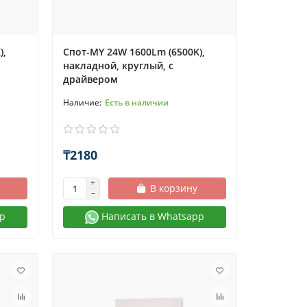
),
Спот-MY 24W 1600Lm (6500K),
накладной, круглый, с
драйвером
Есть в наличии
₸2180
В корзину
p
Написать в Whatsapp