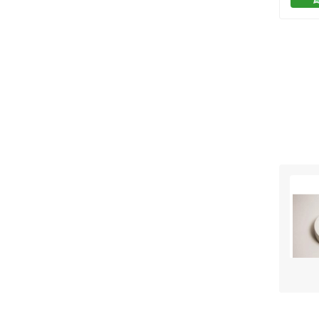
поме
доба