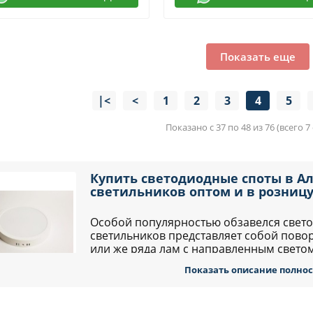
Показать еще
|<
<
1
2
3
4
5
Показано с 37 по 48 из 76 (всего 7
Купить светодиодные споты в Ал
светильников оптом и в розницу
Особой популярностью обзавелся свет
светильников представляет собой пово
или же ряда лам с направленным свето
активно использовались в фотостудиях, 
Показать описание полно
Показать описание полно
управляемое свечение. Сейчас же моде
щениях с современным дизайном, наличие подобных ос
вить изюминку в помещение.