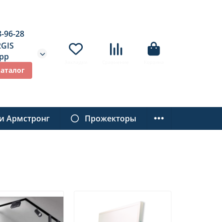
8-96-28
2GIS
pp
Закладки
Сравнение
Корзина
каталог
и Армстронг
Прожекторы