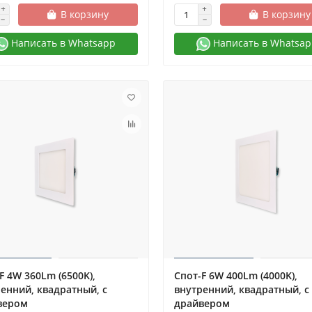
В корзину
В корзину
Написать в Whatsapp
Написать в Whatsap
F 4W 360Lm (6500K),
Спот-F 6W 400Lm (4000K),
енний, квадратный, с
внутренний, квадратный, с
вером
драйвером