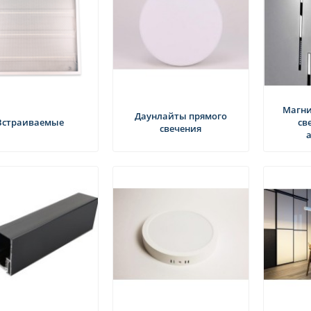
Магни
Даунлайты прямого
Встраиваемые
св
свечения