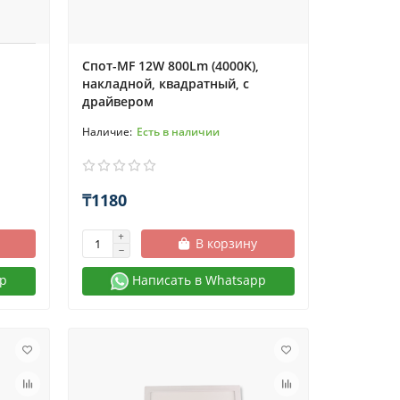
Спот-MF 12W 800Lm (4000K),
накладной, квадратный, с
драйвером
Есть в наличии
₸1180
В корзину
p
Написать в Whatsapp