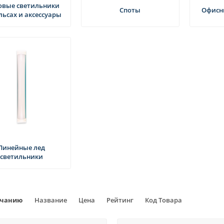
овые светильники
овинки в освещении
Споты
Офисн
льсах и аксессуары
Линейные лед
светильники
ти
30.05.2024
1466
Новости
30.05.2024
14
одиодные лампы для дома
Разнообразие потолочных
ассортимент
светодиодных светильнико
лчанию
Название
Цена
Рейтинг
Код Товара