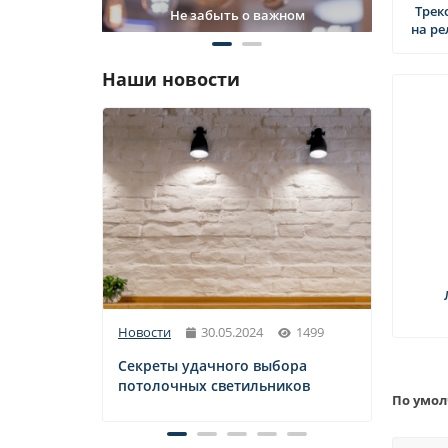
Трек
Не забыть о важном
Н
на ре
Наши новости
Новости
30.05.2024
1499
Новос
Секреты удачного выбора
Свет
потолочных светильников
и их 
По умо