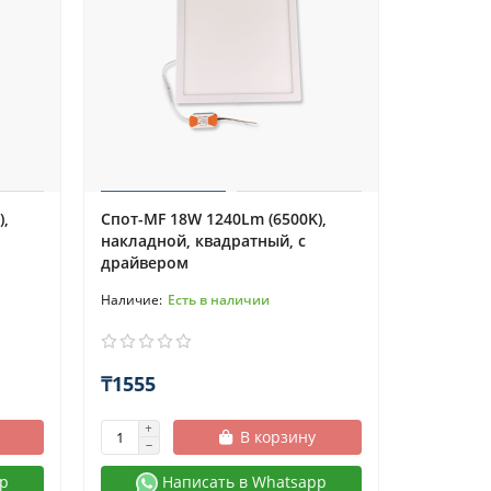
),
Спот-MF 18W 1240Lm (6500K),
накладной, квадратный, с
драйвером
Есть в наличии
₸1555
В корзину
p
Написать в Whatsapp