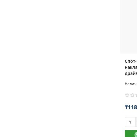
Спот-
накла
драй
₸118