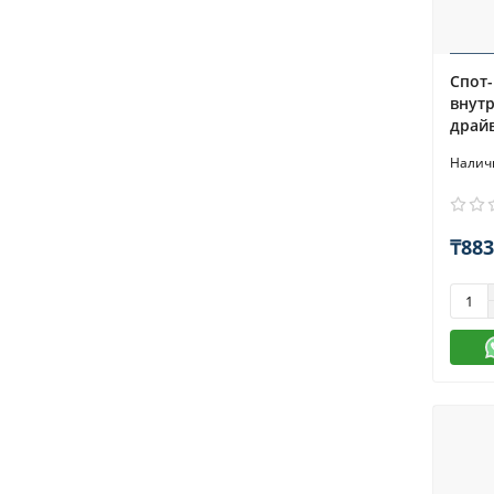
Спот-
внутр
драй
₸883