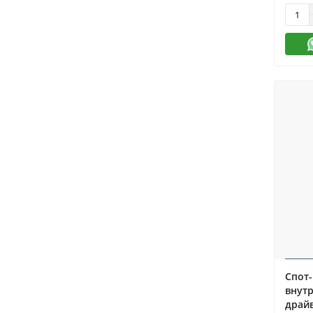
Спот-
внутр
драй