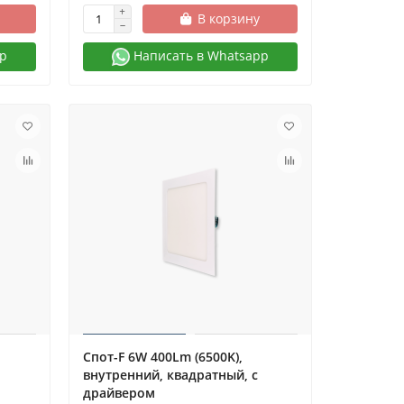
В корзину
p
Написать в Whatsapp
Спот-F 6W 400Lm (6500K),
внутренний, квадратный, с
драйвером