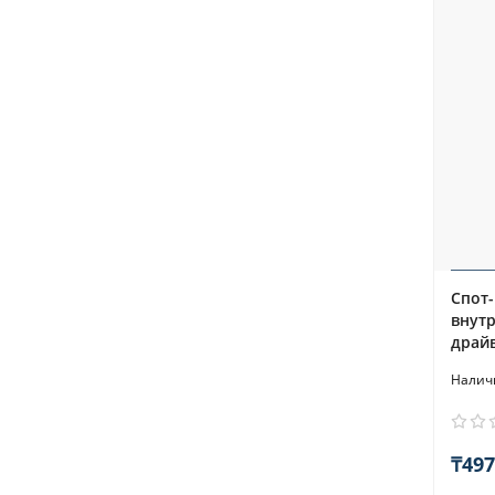
Спот-
внутр
драй
₸497