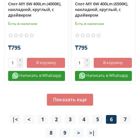
Спот-MY 6W 400Lm (4000K),
Спот-MY 6W 400Lm (6500K),
накладной, круглый, с
накладной, круглый, с
драйвером
драйвером
Есть в наличии
Есть в наличии
₸795
₸795
В корзину
В корзину
Написать в Whatsapp
Написать в Whatsapp
Показать еще
|<
<
1
2
3
4
5
6
7
8
9
>
>|