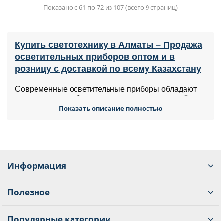
Показано с 61 по 72 из 107 (всего 9 страниц)
Купить светотехнику в Алматы – Продажа
осветительных приборов оптом и в
розницу с доставкой по всему Казахстану
Современные осветительные приборы обладают
широким разнообразием технических решений,
благодаря чему появилась возможность создавать
Показать описание полностью
Показать описание полностью
самые различные вариации световых картин.
Наша компания предоставляет возможность
приобрести множество вариантов осветительных
систем для самых различных задач в широком
ценовом диапазоне, что позволяет каждому
подобрать для себя наиболее подходящий вариант.
Информация
Магазин осветительных приборов в
Алматы / в Казахстане по недорогой цене
Полезное
и качественного производства
Наша компания осуществляет продажу
Популярные категории